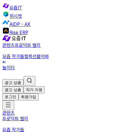
요즘IT
위시켓
AIDP - AX
Rise ERP
콘텐츠
프로덕트 밸리
요즘 작가들
컬렉션
물어봐
놀이터
광고 상품
광고 상품
작가 지원
로그인
회원가입
콘텐츠
프로덕트 밸리
요즘 작가들