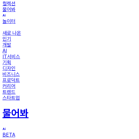
컬렉션
물어봐
놀이터
새로 나온
인기
개발
AI
IT서비스
기획
디자인
비즈니스
프로덕트
커리어
트렌드
스타트업
물어봐
BETA