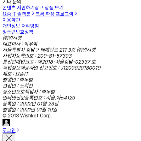
기타 문의
콘텐츠 제안하기
광고 상품 보기
요즘IT 슬랙봇
크롬 확장 프로그램
이용약관
개인정보 처리방침
청소년보호정책
㈜위시켓
대표이사 : 박우범
서울특별시 강남구 테헤란로 211 3층 ㈜위시켓
사업자등록번호 : 209-81-57303
통신판매업신고 : 제2018-서울강남-02337 호
직업정보제공사업 신고번호 : J1200020180019
제호 : 요즘IT
발행인 : 박우범
편집인 : 노희선
청소년보호책임자 : 박우범
인터넷신문등록번호 : 서울,아54129
등록일 : 2022년 01월 23일
발행일 : 2021년 01월 10일
© 2013 Wishket Corp.
로그인