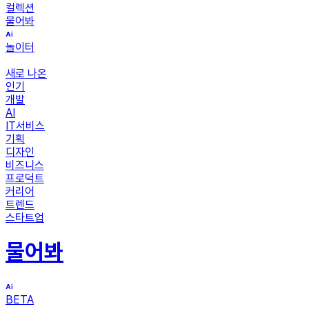
컬렉션
물어봐
놀이터
새로 나온
인기
개발
AI
IT서비스
기획
디자인
비즈니스
프로덕트
커리어
트렌드
스타트업
물어봐
BETA