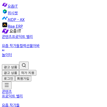
요즘IT
위시켓
AIDP - AX
Rise ERP
콘텐츠
프로덕트 밸리
요즘 작가들
컬렉션
물어봐
놀이터
광고 상품
광고 상품
작가 지원
로그인
회원가입
콘텐츠
프로덕트 밸리
요즘 작가들