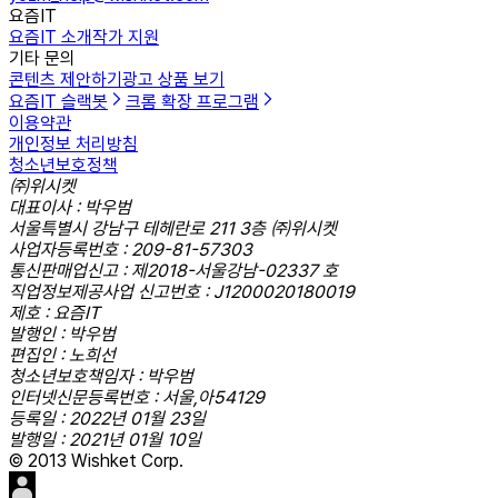
요즘IT
요즘IT 소개
작가 지원
기타 문의
콘텐츠 제안하기
광고 상품 보기
요즘IT 슬랙봇
크롬 확장 프로그램
이용약관
개인정보 처리방침
청소년보호정책
㈜위시켓
대표이사 : 박우범
서울특별시 강남구 테헤란로 211 3층 ㈜위시켓
사업자등록번호 : 209-81-57303
통신판매업신고 : 제2018-서울강남-02337 호
직업정보제공사업 신고번호 : J1200020180019
제호 : 요즘IT
발행인 : 박우범
편집인 : 노희선
청소년보호책임자 : 박우범
인터넷신문등록번호 : 서울,아54129
등록일 : 2022년 01월 23일
발행일 : 2021년 01월 10일
© 2013 Wishket Corp.