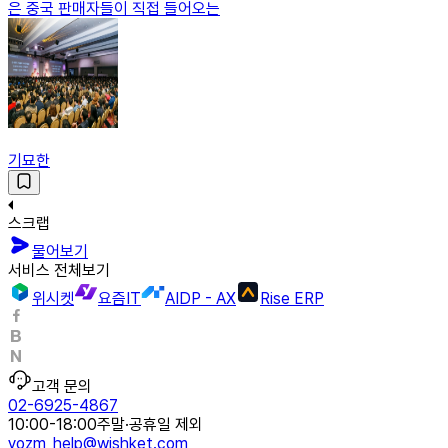
은 중국 판매자들이 직접 들어오는
기묘한
스크랩
물어보기
서비스 전체보기
위시켓
요즘IT
AIDP - AX
Rise ERP
고객 문의
02-6925-4867
10:00-18:00
주말·공휴일 제외
yozm_help@wishket.com