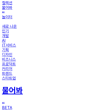
컬렉션
물어봐
놀이터
새로 나온
인기
개발
AI
IT서비스
기획
디자인
비즈니스
프로덕트
커리어
트렌드
스타트업
물어봐
BETA