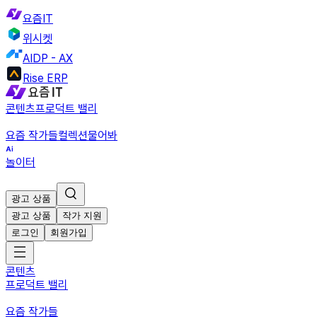
요즘IT
위시켓
AIDP - AX
Rise ERP
콘텐츠
프로덕트 밸리
요즘 작가들
컬렉션
물어봐
놀이터
광고 상품
광고 상품
작가 지원
로그인
회원가입
콘텐츠
프로덕트 밸리
요즘 작가들