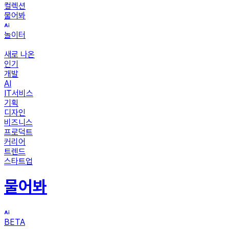
컬렉션
물어봐
놀이터
새로 나온
인기
개발
AI
IT서비스
기획
디자인
비즈니스
프로덕트
커리어
트렌드
스타트업
물어봐
BETA