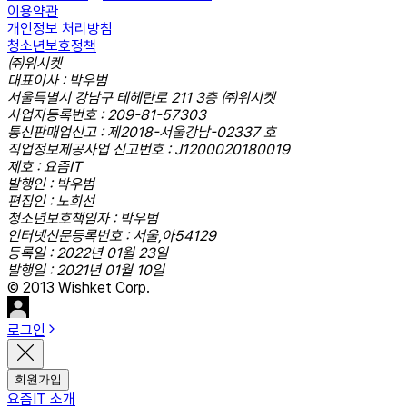
이용약관
개인정보 처리방침
청소년보호정책
㈜위시켓
대표이사 : 박우범
서울특별시 강남구 테헤란로 211 3층 ㈜위시켓
사업자등록번호 : 209-81-57303
통신판매업신고 : 제2018-서울강남-02337 호
직업정보제공사업 신고번호 : J1200020180019
제호 : 요즘IT
발행인 : 박우범
편집인 : 노희선
청소년보호책임자 : 박우범
인터넷신문등록번호 : 서울,아54129
등록일 : 2022년 01월 23일
발행일 : 2021년 01월 10일
© 2013 Wishket Corp.
로그인
회원가입
요즘IT 소개