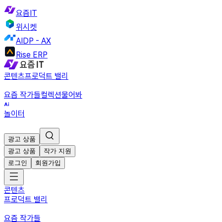
요즘IT
위시켓
AIDP - AX
Rise ERP
콘텐츠
프로덕트 밸리
요즘 작가들
컬렉션
물어봐
놀이터
광고 상품
광고 상품
작가 지원
로그인
회원가입
콘텐츠
프로덕트 밸리
요즘 작가들