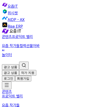
요즘IT
위시켓
AIDP - AX
Rise ERP
콘텐츠
프로덕트 밸리
요즘 작가들
컬렉션
물어봐
놀이터
광고 상품
광고 상품
작가 지원
로그인
회원가입
콘텐츠
프로덕트 밸리
요즘 작가들