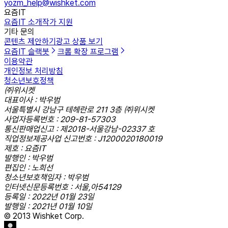
yozm_help@wishket.com
요즘IT
요즘IT 소개
작가 지원
기타 문의
콘텐츠 제안하기
광고 상품 보기
요즘IT 슬랙봇
크롬 확장 프로그램
이용약관
개인정보 처리방침
청소년보호정책
㈜위시켓
대표이사 : 박우범
서울특별시 강남구 테헤란로 211 3층 ㈜위시켓
사업자등록번호 : 209-81-57303
통신판매업신고 : 제2018-서울강남-02337 호
직업정보제공사업 신고번호 : J1200020180019
제호 : 요즘IT
발행인 : 박우범
편집인 : 노희선
청소년보호책임자 : 박우범
인터넷신문등록번호 : 서울,아54129
등록일 : 2022년 01월 23일
발행일 : 2021년 01월 10일
© 2013 Wishket Corp.