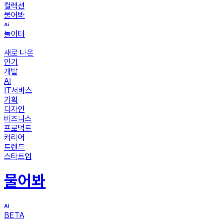
컬렉션
물어봐
놀이터
새로 나온
인기
개발
AI
IT서비스
기획
디자인
비즈니스
프로덕트
커리어
트렌드
스타트업
물어봐
BETA