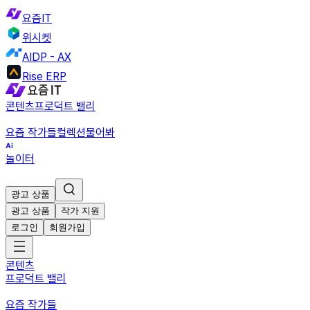
요즘IT
위시켓
AIDP - AX
Rise ERP
콘텐츠
프로덕트 밸리
요즘 작가들
컬렉션
물어봐
놀이터
광고 상품
광고 상품
작가 지원
로그인
회원가입
콘텐츠
프로덕트 밸리
요즘 작가들