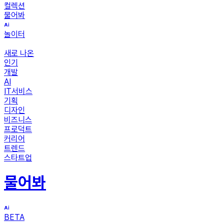
컬렉션
물어봐
놀이터
새로 나온
인기
개발
AI
IT서비스
기획
디자인
비즈니스
프로덕트
커리어
트렌드
스타트업
물어봐
BETA