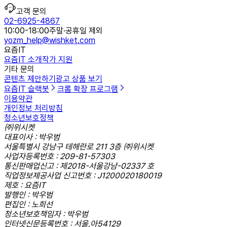
고객 문의
02-6925-4867
10:00-18:00
주말·공휴일 제외
yozm_help@wishket.com
요즘IT
요즘IT 소개
작가 지원
기타 문의
콘텐츠 제안하기
광고 상품 보기
요즘IT 슬랙봇
크롬 확장 프로그램
이용약관
개인정보 처리방침
청소년보호정책
㈜위시켓
대표이사 : 박우범
서울특별시 강남구 테헤란로 211 3층 ㈜위시켓
사업자등록번호 : 209-81-57303
통신판매업신고 : 제2018-서울강남-02337 호
직업정보제공사업 신고번호 : J1200020180019
제호 : 요즘IT
발행인 : 박우범
편집인 : 노희선
청소년보호책임자 : 박우범
인터넷신문등록번호 : 서울,아54129