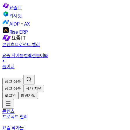
요즘IT
위시켓
AIDP - AX
Rise ERP
콘텐츠
프로덕트 밸리
요즘 작가들
컬렉션
물어봐
놀이터
광고 상품
광고 상품
작가 지원
로그인
회원가입
콘텐츠
프로덕트 밸리
요즘 작가들