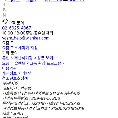
고객 문의
02-6925-4867
10:00-18:00
주말·공휴일 제외
yozm_help@wishket.com
요즘IT
요즘IT 소개
작가 지원
기타 문의
콘텐츠 제안하기
광고 상품 보기
요즘IT 슬랙봇
크롬 확장 프로그램
이용약관
개인정보 처리방침
청소년보호정책
㈜위시켓
대표이사 : 박우범
서울특별시 강남구 테헤란로 211 3층 ㈜위시켓
사업자등록번호 : 209-81-57303
통신판매업신고 : 제2018-서울강남-02337 호
직업정보제공사업 신고번호 : J1200020180019
제호 : 요즘IT