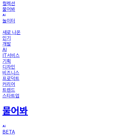
컬렉션
물어봐
놀이터
새로 나온
인기
개발
AI
IT서비스
기획
디자인
비즈니스
프로덕트
커리어
트렌드
스타트업
물어봐
BETA