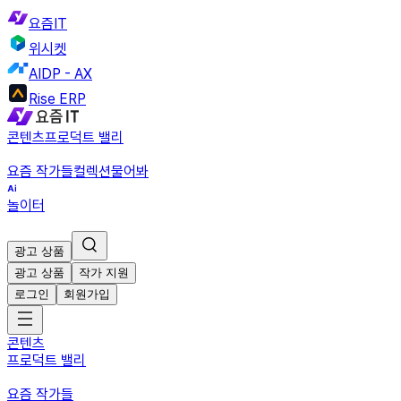
요즘IT
위시켓
AIDP - AX
Rise ERP
콘텐츠
프로덕트 밸리
요즘 작가들
컬렉션
물어봐
놀이터
광고 상품
광고 상품
작가 지원
로그인
회원가입
콘텐츠
프로덕트 밸리
요즘 작가들