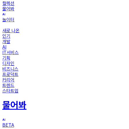
컬렉션
물어봐
놀이터
새로 나온
인기
개발
AI
IT서비스
기획
디자인
비즈니스
프로덕트
커리어
트렌드
스타트업
물어봐
BETA