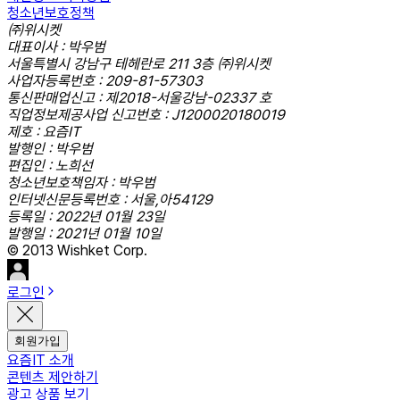
청소년보호정책
㈜위시켓
대표이사 : 박우범
서울특별시 강남구 테헤란로 211 3층 ㈜위시켓
사업자등록번호 : 209-81-57303
통신판매업신고 : 제2018-서울강남-02337 호
직업정보제공사업 신고번호 : J1200020180019
제호 : 요즘IT
발행인 : 박우범
편집인 : 노희선
청소년보호책임자 : 박우범
인터넷신문등록번호 : 서울,아54129
등록일 : 2022년 01월 23일
발행일 : 2021년 01월 10일
© 2013 Wishket Corp.
로그인
회원가입
요즘IT 소개
콘텐츠 제안하기
광고 상품 보기