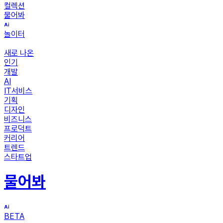
컬렉션
물어봐
놀이터
새로 나온
인기
개발
AI
IT서비스
기획
디자인
비즈니스
프로덕트
커리어
트렌드
스타트업
물어봐
BETA