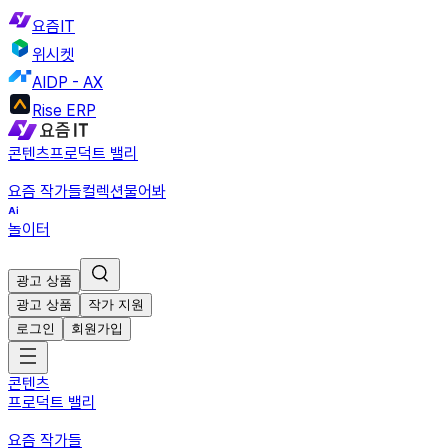
요즘IT
위시켓
AIDP - AX
Rise ERP
콘텐츠
프로덕트 밸리
요즘 작가들
컬렉션
물어봐
놀이터
광고 상품
광고 상품
작가 지원
로그인
회원가입
콘텐츠
프로덕트 밸리
요즘 작가들