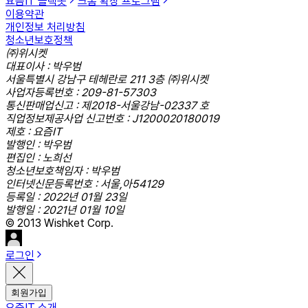
요즘IT 슬랙봇
크롬 확장 프로그램
이용약관
개인정보 처리방침
청소년보호정책
㈜위시켓
대표이사 : 박우범
서울특별시 강남구 테헤란로 211 3층 ㈜위시켓
사업자등록번호 : 209-81-57303
통신판매업신고 : 제2018-서울강남-02337 호
직업정보제공사업 신고번호 : J1200020180019
제호 : 요즘IT
발행인 : 박우범
편집인 : 노희선
청소년보호책임자 : 박우범
인터넷신문등록번호 : 서울,아54129
등록일 : 2022년 01월 23일
발행일 : 2021년 01월 10일
© 2013 Wishket Corp.
로그인
회원가입
요즘IT 소개