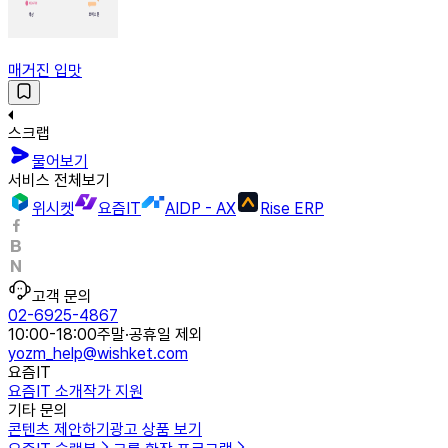
매거진 입맛
스크랩
물어보기
서비스 전체보기
위시켓
요즘IT
AIDP - AX
Rise ERP
고객 문의
02-6925-4867
10:00-18:00
주말·공휴일 제외
yozm_help@wishket.com
요즘IT
요즘IT 소개
작가 지원
기타 문의
콘텐츠 제안하기
광고 상품 보기