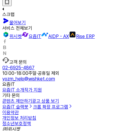
스크랩
물어보기
서비스 전체보기
위시켓
요즘IT
AIDP - AX
Rise ERP
고객 문의
02-6925-4867
10:00-18:00
주말·공휴일 제외
yozm_help@wishket.com
요즘IT
요즘IT 소개
작가 지원
기타 문의
콘텐츠 제안하기
광고 상품 보기
요즘IT 슬랙봇
크롬 확장 프로그램
이용약관
개인정보 처리방침
청소년보호정책
㈜위시켓