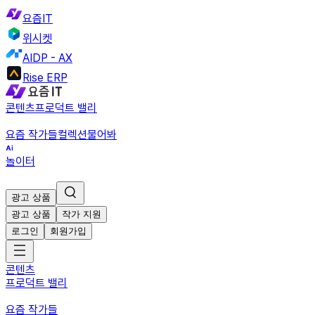
요즘IT
위시켓
AIDP - AX
Rise ERP
콘텐츠
프로덕트 밸리
요즘 작가들
컬렉션
물어봐
놀이터
광고 상품
광고 상품
작가 지원
로그인
회원가입
콘텐츠
프로덕트 밸리
요즘 작가들