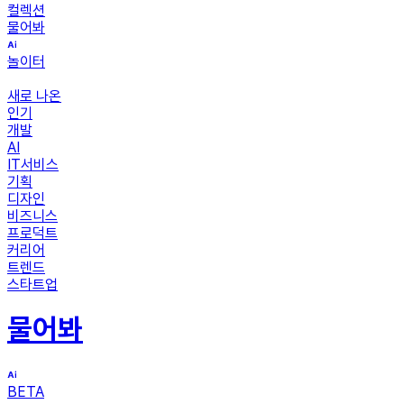
컬렉션
물어봐
놀이터
새로 나온
인기
개발
AI
IT서비스
기획
디자인
비즈니스
프로덕트
커리어
트렌드
스타트업
물어봐
BETA