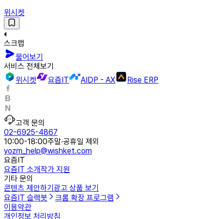
위시켓
스크랩
물어보기
서비스 전체보기
위시켓
요즘IT
AIDP - AX
Rise ERP
고객 문의
02-6925-4867
10:00-18:00
주말·공휴일 제외
yozm_help@wishket.com
요즘IT
요즘IT 소개
작가 지원
기타 문의
콘텐츠 제안하기
광고 상품 보기
요즘IT 슬랙봇
크롬 확장 프로그램
이용약관
개인정보 처리방침