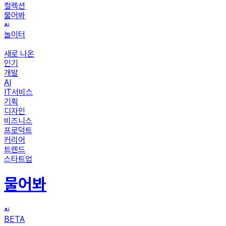
컬렉션
물어봐
놀이터
새로 나온
인기
개발
AI
IT서비스
기획
디자인
비즈니스
프로덕트
커리어
트렌드
스타트업
물어봐
BETA