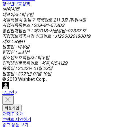
청소년보호정책
㈜위시켓
대표이사 : 박우범
서울특별시 강남구 테헤란로 211 3층 ㈜위시켓
사업자등록번호 : 209-81-57303
통신판매업신고 : 제2018-서울강남-02337 호
직업정보제공사업 신고번호 : J1200020180019
제호 : 요즘IT
발행인 : 박우범
편집인 : 노희선
청소년보호책임자 : 박우범
인터넷신문등록번호 : 서울,아54129
등록일 : 2022년 01월 23일
발행일 : 2021년 01월 10일
© 2013 Wishket Corp.
로그인
회원가입
요즘IT 소개
콘텐츠 제안하기
광고 상품 보기