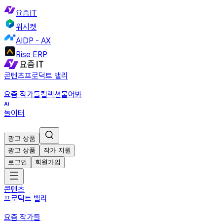
요즘IT
위시켓
AIDP - AX
Rise ERP
콘텐츠
프로덕트 밸리
요즘 작가들
컬렉션
물어봐
놀이터
광고 상품
광고 상품
작가 지원
로그인
회원가입
콘텐츠
프로덕트 밸리
요즘 작가들