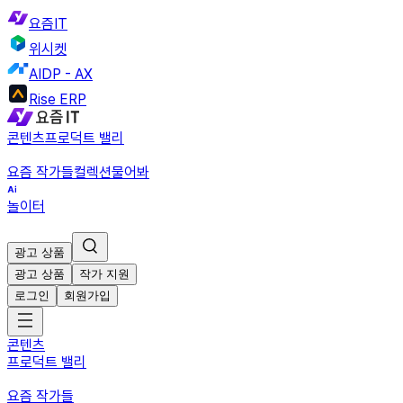
요즘IT
위시켓
AIDP - AX
Rise ERP
콘텐츠
프로덕트 밸리
요즘 작가들
컬렉션
물어봐
놀이터
광고 상품
광고 상품
작가 지원
로그인
회원가입
콘텐츠
프로덕트 밸리
요즘 작가들