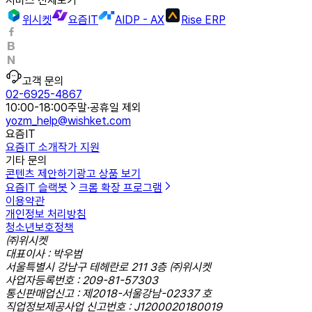
서비스 전체보기
위시켓
요즘IT
AIDP - AX
Rise ERP
고객 문의
02-6925-4867
10:00-18:00
주말·공휴일 제외
yozm_help@wishket.com
요즘IT
요즘IT 소개
작가 지원
기타 문의
콘텐츠 제안하기
광고 상품 보기
요즘IT 슬랙봇
크롬 확장 프로그램
이용약관
개인정보 처리방침
청소년보호정책
㈜위시켓
대표이사 : 박우범
서울특별시 강남구 테헤란로 211 3층 ㈜위시켓
사업자등록번호 : 209-81-57303
통신판매업신고 : 제2018-서울강남-02337 호
직업정보제공사업 신고번호 : J1200020180019