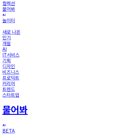
컬렉션
물어봐
놀이터
새로 나온
인기
개발
AI
IT서비스
기획
디자인
비즈니스
프로덕트
커리어
트렌드
스타트업
물어봐
BETA