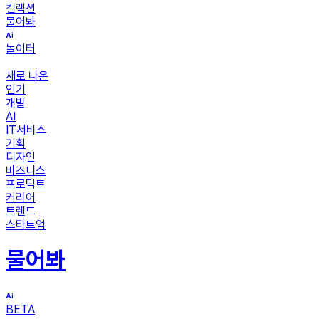
컬렉션
물어봐
놀이터
새로 나온
인기
개발
AI
IT서비스
기획
디자인
비즈니스
프로덕트
커리어
트렌드
스타트업
물어봐
BETA