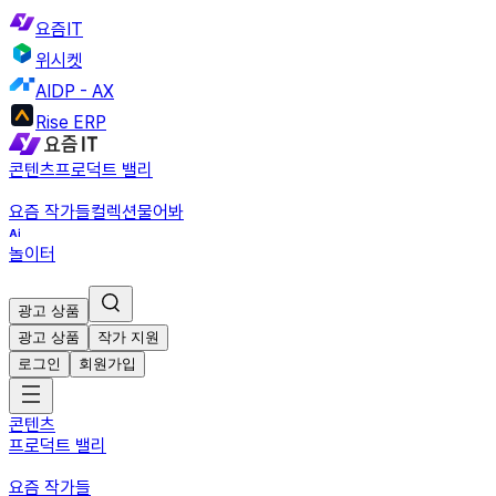
요즘IT
위시켓
AIDP - AX
Rise ERP
콘텐츠
프로덕트 밸리
요즘 작가들
컬렉션
물어봐
놀이터
광고 상품
광고 상품
작가 지원
로그인
회원가입
콘텐츠
프로덕트 밸리
요즘 작가들