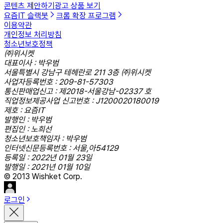
콘텐츠 제안하기
광고 상품 보기
요즘IT 슬랙봇
크롬 확장 프로그램
이용약관
개인정보 처리방침
청소년보호정책
㈜위시켓
대표이사 : 박우범
서울특별시 강남구 테헤란로 211 3층 ㈜위시켓
사업자등록번호 : 209-81-57303
통신판매업신고 : 제2018-서울강남-02337 호
직업정보제공사업 신고번호 : J1200020180019
제호 : 요즘IT
발행인 : 박우범
편집인 : 노희선
청소년보호책임자 : 박우범
인터넷신문등록번호 : 서울,아54129
등록일 : 2022년 01월 23일
발행일 : 2021년 01월 10일
© 2013 Wishket Corp.
로그인