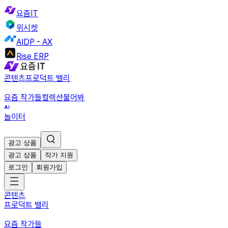
요즘IT
위시켓
AIDP - AX
Rise ERP
콘텐츠
프로덕트 밸리
요즘 작가들
컬렉션
물어봐
놀이터
광고 상품
광고 상품
작가 지원
로그인
회원가입
콘텐츠
프로덕트 밸리
요즘 작가들