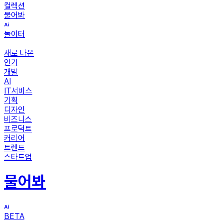
컬렉션
물어봐
놀이터
새로 나온
인기
개발
AI
IT서비스
기획
디자인
비즈니스
프로덕트
커리어
트렌드
스타트업
물어봐
BETA