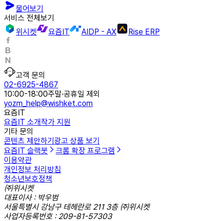
물어보기
서비스 전체보기
위시켓
요즘IT
AIDP - AX
Rise ERP
고객 문의
02-6925-4867
10:00-18:00
주말·공휴일 제외
yozm_help@wishket.com
요즘IT
요즘IT 소개
작가 지원
기타 문의
콘텐츠 제안하기
광고 상품 보기
요즘IT 슬랙봇
크롬 확장 프로그램
이용약관
개인정보 처리방침
청소년보호정책
㈜위시켓
대표이사 : 박우범
서울특별시 강남구 테헤란로 211 3층 ㈜위시켓
사업자등록번호 : 209-81-57303