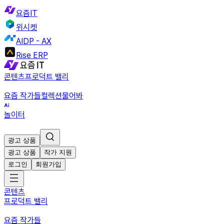
요즘IT
위시켓
AIDP - AX
Rise ERP
콘텐츠
프로덕트 밸리
요즘 작가들
컬렉션
물어봐
놀이터
광고 상품
광고 상품
작가 지원
로그인
회원가입
콘텐츠
프로덕트 밸리
요즘 작가들