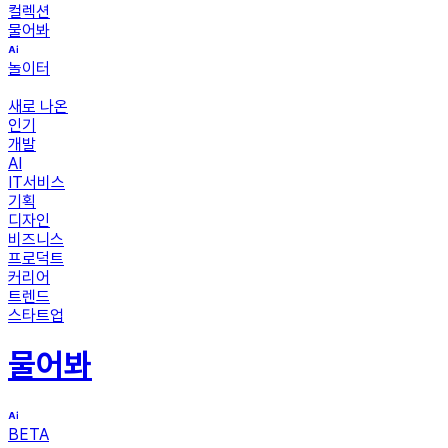
컬렉션
물어봐
놀이터
새로 나온
인기
개발
AI
IT서비스
기획
디자인
비즈니스
프로덕트
커리어
트렌드
스타트업
물어봐
BETA