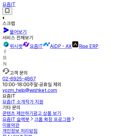
요즘IT
스크랩
물어보기
서비스 전체보기
위시켓
요즘IT
AIDP - AX
Rise ERP
고객 문의
02-6925-4867
10:00-18:00
주말·공휴일 제외
yozm_help@wishket.com
요즘IT
요즘IT 소개
작가 지원
기타 문의
콘텐츠 제안하기
광고 상품 보기
요즘IT 슬랙봇
크롬 확장 프로그램
이용약관
개인정보 처리방침