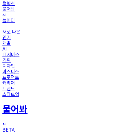
컬렉션
물어봐
놀이터
새로 나온
인기
개발
AI
IT서비스
기획
디자인
비즈니스
프로덕트
커리어
트렌드
스타트업
물어봐
BETA