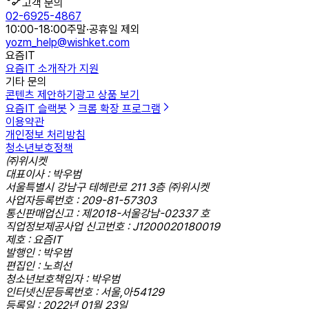
고객 문의
02-6925-4867
10:00-18:00
주말·공휴일 제외
yozm_help@wishket.com
요즘IT
요즘IT 소개
작가 지원
기타 문의
콘텐츠 제안하기
광고 상품 보기
요즘IT 슬랙봇
크롬 확장 프로그램
이용약관
개인정보 처리방침
청소년보호정책
㈜위시켓
대표이사 : 박우범
서울특별시 강남구 테헤란로 211 3층 ㈜위시켓
사업자등록번호 : 209-81-57303
통신판매업신고 : 제2018-서울강남-02337 호
직업정보제공사업 신고번호 : J1200020180019
제호 : 요즘IT
발행인 : 박우범
편집인 : 노희선
청소년보호책임자 : 박우범
인터넷신문등록번호 : 서울,아54129
등록일 : 2022년 01월 23일