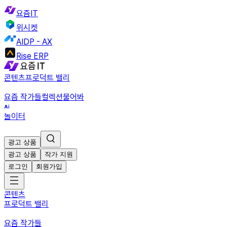
요즘IT
위시켓
AIDP - AX
Rise ERP
콘텐츠
프로덕트 밸리
요즘 작가들
컬렉션
물어봐
놀이터
광고 상품
광고 상품
작가 지원
로그인
회원가입
콘텐츠
프로덕트 밸리
요즘 작가들