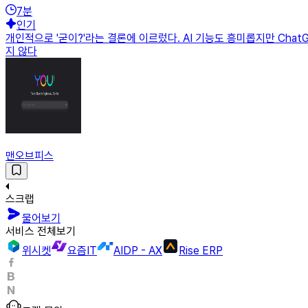
7
분
인기
개인적으로 '굳이?'라는 결론에 이르렀다. AI 기능도 흥미롭지만 Cha
지 않다
맨오브피스
스크랩
물어보기
서비스 전체보기
위시켓
요즘IT
AIDP - AX
Rise ERP