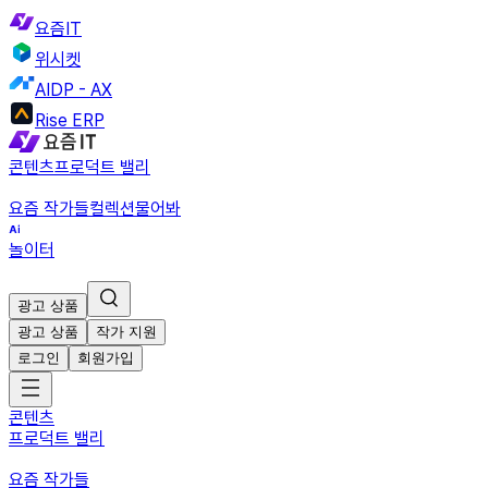
요즘IT
위시켓
AIDP - AX
Rise ERP
콘텐츠
프로덕트 밸리
요즘 작가들
컬렉션
물어봐
놀이터
광고 상품
광고 상품
작가 지원
로그인
회원가입
콘텐츠
프로덕트 밸리
요즘 작가들