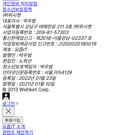
개인정보 처리방침
청소년보호정책
㈜위시켓
대표이사 : 박우범
서울특별시 강남구 테헤란로 211 3층 ㈜위시켓
사업자등록번호 : 209-81-57303
통신판매업신고 : 제2018-서울강남-02337 호
직업정보제공사업 신고번호 : J1200020180019
제호 : 요즘IT
발행인 : 박우범
편집인 : 노희선
청소년보호책임자 : 박우범
인터넷신문등록번호 : 서울,아54129
등록일 : 2022년 01월 23일
발행일 : 2021년 01월 10일
© 2013 Wishket Corp.
로그인
회원가입
요즘IT 소개
콘텐츠 제안하기