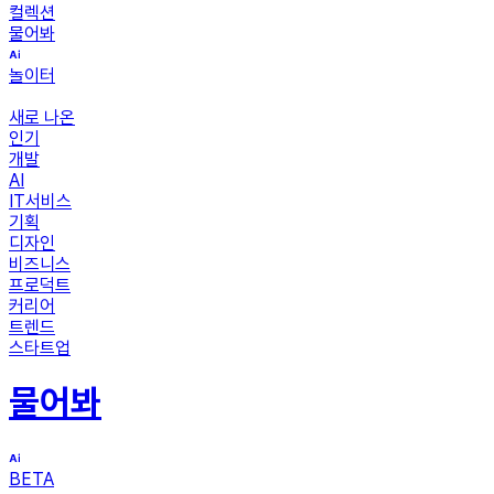
컬렉션
물어봐
놀이터
새로 나온
인기
개발
AI
IT서비스
기획
디자인
비즈니스
프로덕트
커리어
트렌드
스타트업
물어봐
BETA