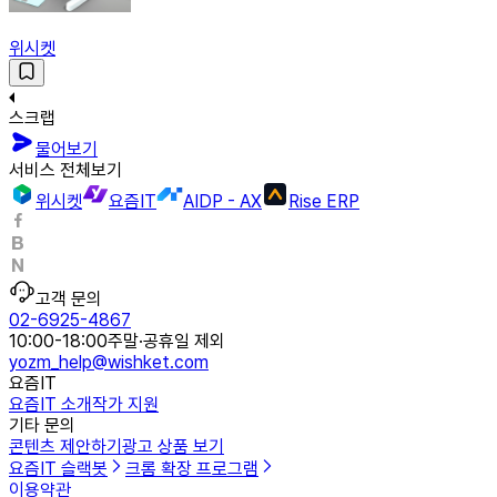
위시켓
스크랩
물어보기
서비스 전체보기
위시켓
요즘IT
AIDP - AX
Rise ERP
고객 문의
02-6925-4867
10:00-18:00
주말·공휴일 제외
yozm_help@wishket.com
요즘IT
요즘IT 소개
작가 지원
기타 문의
콘텐츠 제안하기
광고 상품 보기
요즘IT 슬랙봇
크롬 확장 프로그램
이용약관