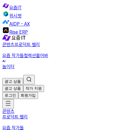
요즘IT
위시켓
AIDP - AX
Rise ERP
콘텐츠
프로덕트 밸리
요즘 작가들
컬렉션
물어봐
놀이터
광고 상품
광고 상품
작가 지원
로그인
회원가입
콘텐츠
프로덕트 밸리
요즘 작가들