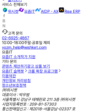
서비스 전체보기
위시켓
요즘IT
AIDP - AX
Rise ERP
고객 문의
02-6925-4867
10:00-18:00
주말·공휴일 제외
yozm_help@wishket.com
요즘IT
요즘IT 소개
작가 지원
기타 문의
콘텐츠 제안하기
광고 상품 보기
요즘IT 슬랙봇
크롬 확장 프로그램
이용약관
개인정보 처리방침
청소년보호정책
㈜위시켓
대표이사 : 박우범
서울특별시 강남구 테헤란로 211 3층 ㈜위시켓
사업자등록번호 : 209-81-57303
통신판매업신고 : 제2018-서울강남-02337 호