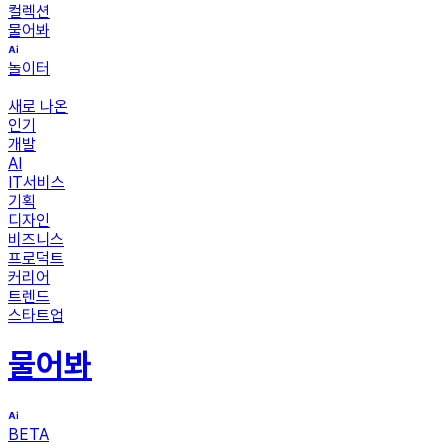
컬렉션
물어봐
놀이터
새로 나온
인기
개발
AI
IT서비스
기획
디자인
비즈니스
프로덕트
커리어
트렌드
스타트업
물어봐
BETA