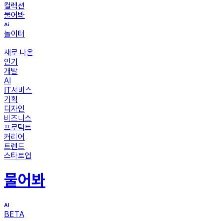
컬렉션
물어봐
놀이터
새로 나온
인기
개발
AI
IT서비스
기획
디자인
비즈니스
프로덕트
커리어
트렌드
스타트업
물어봐
BETA