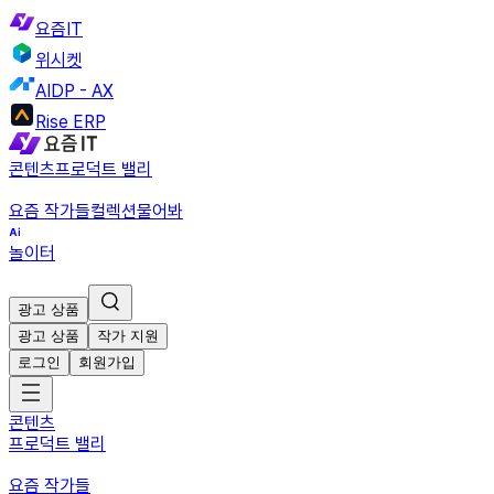
요즘IT
위시켓
AIDP - AX
Rise ERP
콘텐츠
프로덕트 밸리
요즘 작가들
컬렉션
물어봐
놀이터
광고 상품
광고 상품
작가 지원
로그인
회원가입
콘텐츠
프로덕트 밸리
요즘 작가들