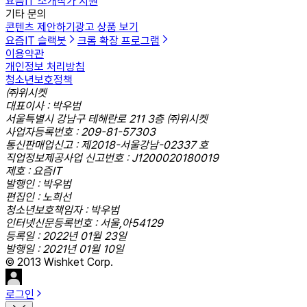
요즘IT 소개
작가 지원
기타 문의
콘텐츠 제안하기
광고 상품 보기
요즘IT 슬랙봇
크롬 확장 프로그램
이용약관
개인정보 처리방침
청소년보호정책
㈜위시켓
대표이사 : 박우범
서울특별시 강남구 테헤란로 211 3층 ㈜위시켓
사업자등록번호 : 209-81-57303
통신판매업신고 : 제2018-서울강남-02337 호
직업정보제공사업 신고번호 : J1200020180019
제호 : 요즘IT
발행인 : 박우범
편집인 : 노희선
청소년보호책임자 : 박우범
인터넷신문등록번호 : 서울,아54129
등록일 : 2022년 01월 23일
발행일 : 2021년 01월 10일
© 2013 Wishket Corp.
로그인