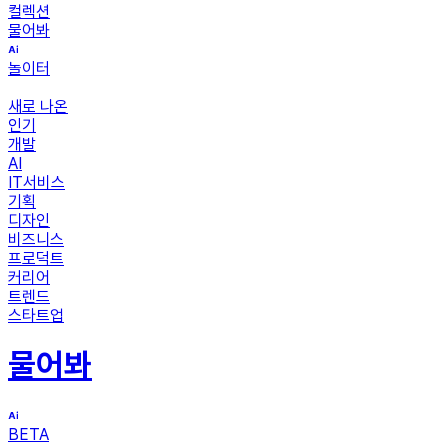
컬렉션
물어봐
놀이터
새로 나온
인기
개발
AI
IT서비스
기획
디자인
비즈니스
프로덕트
커리어
트렌드
스타트업
물어봐
BETA