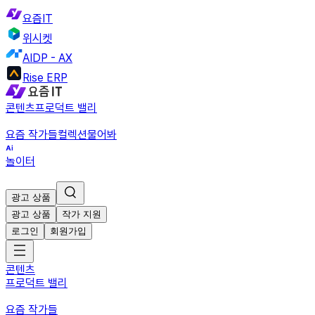
요즘IT
위시켓
AIDP - AX
Rise ERP
콘텐츠
프로덕트 밸리
요즘 작가들
컬렉션
물어봐
놀이터
광고 상품
광고 상품
작가 지원
로그인
회원가입
콘텐츠
프로덕트 밸리
요즘 작가들