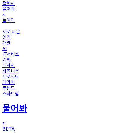
컬렉션
물어봐
놀이터
새로 나온
인기
개발
AI
IT서비스
기획
디자인
비즈니스
프로덕트
커리어
트렌드
스타트업
물어봐
BETA