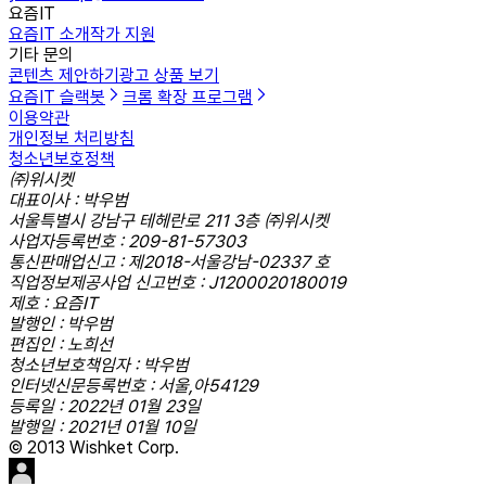
요즘IT
요즘IT 소개
작가 지원
기타 문의
콘텐츠 제안하기
광고 상품 보기
요즘IT 슬랙봇
크롬 확장 프로그램
이용약관
개인정보 처리방침
청소년보호정책
㈜위시켓
대표이사 : 박우범
서울특별시 강남구 테헤란로 211 3층 ㈜위시켓
사업자등록번호 : 209-81-57303
통신판매업신고 : 제2018-서울강남-02337 호
직업정보제공사업 신고번호 : J1200020180019
제호 : 요즘IT
발행인 : 박우범
편집인 : 노희선
청소년보호책임자 : 박우범
인터넷신문등록번호 : 서울,아54129
등록일 : 2022년 01월 23일
발행일 : 2021년 01월 10일
© 2013 Wishket Corp.