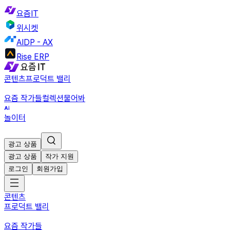
요즘IT
위시켓
AIDP - AX
Rise ERP
콘텐츠
프로덕트 밸리
요즘 작가들
컬렉션
물어봐
놀이터
광고 상품
광고 상품
작가 지원
로그인
회원가입
콘텐츠
프로덕트 밸리
요즘 작가들