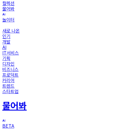
컬렉션
물어봐
놀이터
새로 나온
인기
개발
AI
IT서비스
기획
디자인
비즈니스
프로덕트
커리어
트렌드
스타트업
물어봐
BETA