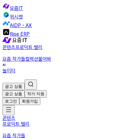
요즘IT
위시켓
AIDP - AX
Rise ERP
콘텐츠
프로덕트 밸리
요즘 작가들
컬렉션
물어봐
놀이터
광고 상품
광고 상품
작가 지원
로그인
회원가입
콘텐츠
프로덕트 밸리
요즘 작가들