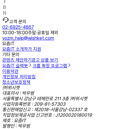
고객 문의
02-6925-4867
10:00-18:00
주말·공휴일 제외
yozm_help@wishket.com
요즘IT
요즘IT 소개
작가 지원
기타 문의
콘텐츠 제안하기
광고 상품 보기
요즘IT 슬랙봇
크롬 확장 프로그램
이용약관
개인정보 처리방침
청소년보호정책
㈜위시켓
대표이사 : 박우범
서울특별시 강남구 테헤란로 211 3층 ㈜위시켓
사업자등록번호 : 209-81-57303
통신판매업신고 : 제2018-서울강남-02337 호
직업정보제공사업 신고번호 : J1200020180019
제호 : 요즘IT
발행인 : 박우범