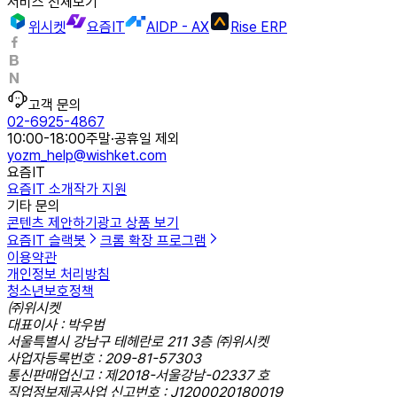
서비스 전체보기
위시켓
요즘IT
AIDP - AX
Rise ERP
고객 문의
02-6925-4867
10:00-18:00
주말·공휴일 제외
yozm_help@wishket.com
요즘IT
요즘IT 소개
작가 지원
기타 문의
콘텐츠 제안하기
광고 상품 보기
요즘IT 슬랙봇
크롬 확장 프로그램
이용약관
개인정보 처리방침
청소년보호정책
㈜위시켓
대표이사 : 박우범
서울특별시 강남구 테헤란로 211 3층 ㈜위시켓
사업자등록번호 : 209-81-57303
통신판매업신고 : 제2018-서울강남-02337 호
직업정보제공사업 신고번호 : J1200020180019