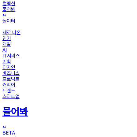
컬렉션
물어봐
놀이터
새로 나온
인기
개발
AI
IT서비스
기획
디자인
비즈니스
프로덕트
커리어
트렌드
스타트업
물어봐
BETA