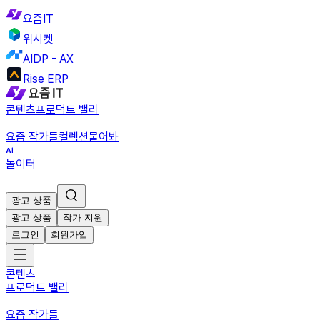
요즘IT
위시켓
AIDP - AX
Rise ERP
콘텐츠
프로덕트 밸리
요즘 작가들
컬렉션
물어봐
놀이터
광고 상품
광고 상품
작가 지원
로그인
회원가입
콘텐츠
프로덕트 밸리
요즘 작가들