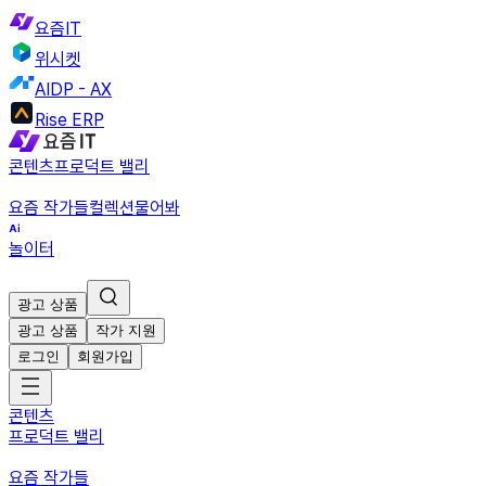
요즘IT
위시켓
AIDP - AX
Rise ERP
콘텐츠
프로덕트 밸리
요즘 작가들
컬렉션
물어봐
놀이터
광고 상품
광고 상품
작가 지원
로그인
회원가입
콘텐츠
프로덕트 밸리
요즘 작가들