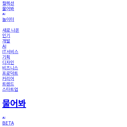
컬렉션
물어봐
놀이터
새로 나온
인기
개발
AI
IT서비스
기획
디자인
비즈니스
프로덕트
커리어
트렌드
스타트업
물어봐
BETA