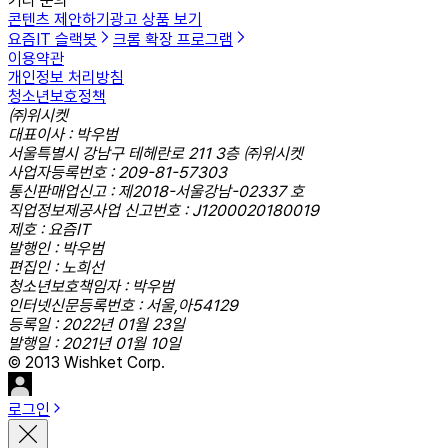
기타 문의
콘텐츠 제안하기
광고 상품 보기
요즘IT 슬랙봇
크롬 확장 프로그램
이용약관
개인정보 처리방침
청소년보호정책
㈜위시켓
대표이사 : 박우범
서울특별시 강남구 테헤란로 211 3층 ㈜위시켓
사업자등록번호 : 209-81-57303
통신판매업신고 : 제2018-서울강남-02337 호
직업정보제공사업 신고번호 : J1200020180019
제호 : 요즘IT
발행인 : 박우범
편집인 : 노희선
청소년보호책임자 : 박우범
인터넷신문등록번호 : 서울,아54129
등록일 : 2022년 01월 23일
발행일 : 2021년 01월 10일
© 2013 Wishket Corp.
로그인