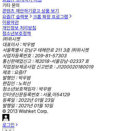
기타 문의
콘텐츠 제안하기
광고 상품 보기
요즘IT 슬랙봇
크롬 확장 프로그램
이용약관
개인정보 처리방침
청소년보호정책
㈜위시켓
대표이사 : 박우범
서울특별시 강남구 테헤란로 211 3층 ㈜위시켓
사업자등록번호 : 209-81-57303
통신판매업신고 : 제2018-서울강남-02337 호
직업정보제공사업 신고번호 : J1200020180019
제호 : 요즘IT
발행인 : 박우범
편집인 : 노희선
청소년보호책임자 : 박우범
인터넷신문등록번호 : 서울,아54129
등록일 : 2022년 01월 23일
발행일 : 2021년 01월 10일
© 2013 Wishket Corp.
로그인