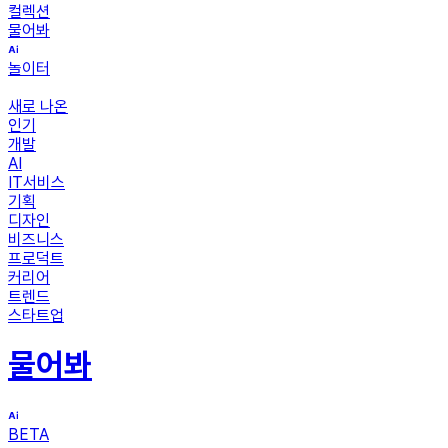
컬렉션
물어봐
놀이터
새로 나온
인기
개발
AI
IT서비스
기획
디자인
비즈니스
프로덕트
커리어
트렌드
스타트업
물어봐
BETA