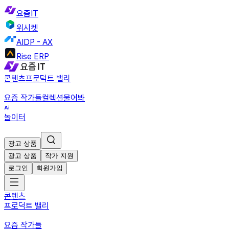
요즘IT
위시켓
AIDP - AX
Rise ERP
콘텐츠
프로덕트 밸리
요즘 작가들
컬렉션
물어봐
놀이터
광고 상품
광고 상품
작가 지원
로그인
회원가입
콘텐츠
프로덕트 밸리
요즘 작가들