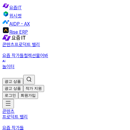
요즘IT
위시켓
AIDP - AX
Rise ERP
콘텐츠
프로덕트 밸리
요즘 작가들
컬렉션
물어봐
놀이터
광고 상품
광고 상품
작가 지원
로그인
회원가입
콘텐츠
프로덕트 밸리
요즘 작가들