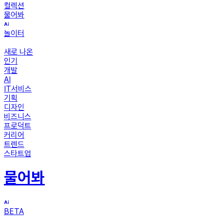
컬렉션
물어봐
놀이터
새로 나온
인기
개발
AI
IT서비스
기획
디자인
비즈니스
프로덕트
커리어
트렌드
스타트업
물어봐
BETA