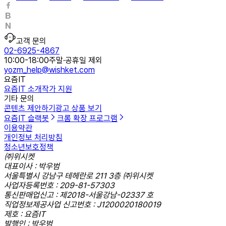
고객 문의
02-6925-4867
10:00-18:00
주말·공휴일 제외
yozm_help@wishket.com
요즘IT
요즘IT 소개
작가 지원
기타 문의
콘텐츠 제안하기
광고 상품 보기
요즘IT 슬랙봇
크롬 확장 프로그램
이용약관
개인정보 처리방침
청소년보호정책
㈜위시켓
대표이사 : 박우범
서울특별시 강남구 테헤란로 211 3층 ㈜위시켓
사업자등록번호 : 209-81-57303
통신판매업신고 : 제2018-서울강남-02337 호
직업정보제공사업 신고번호 : J1200020180019
제호 : 요즘IT
발행인 : 박우범