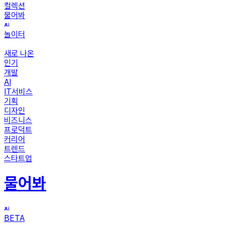
컬렉션
물어봐
놀이터
새로 나온
인기
개발
AI
IT서비스
기획
디자인
비즈니스
프로덕트
커리어
트렌드
스타트업
물어봐
BETA