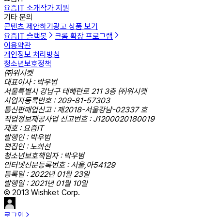
요즘IT 소개
작가 지원
기타 문의
콘텐츠 제안하기
광고 상품 보기
요즘IT 슬랙봇
크롬 확장 프로그램
이용약관
개인정보 처리방침
청소년보호정책
㈜위시켓
대표이사 : 박우범
서울특별시 강남구 테헤란로 211 3층 ㈜위시켓
사업자등록번호 : 209-81-57303
통신판매업신고 : 제2018-서울강남-02337 호
직업정보제공사업 신고번호 : J1200020180019
제호 : 요즘IT
발행인 : 박우범
편집인 : 노희선
청소년보호책임자 : 박우범
인터넷신문등록번호 : 서울,아54129
등록일 : 2022년 01월 23일
발행일 : 2021년 01월 10일
© 2013 Wishket Corp.
로그인