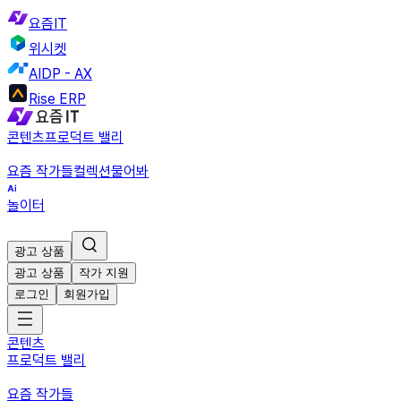
요즘IT
위시켓
AIDP - AX
Rise ERP
콘텐츠
프로덕트 밸리
요즘 작가들
컬렉션
물어봐
놀이터
광고 상품
광고 상품
작가 지원
로그인
회원가입
콘텐츠
프로덕트 밸리
요즘 작가들