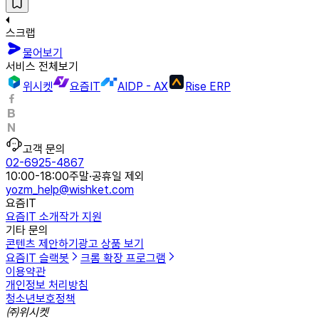
스크랩
물어보기
서비스 전체보기
위시켓
요즘IT
AIDP - AX
Rise ERP
고객 문의
02-6925-4867
10:00-18:00
주말·공휴일 제외
yozm_help@wishket.com
요즘IT
요즘IT 소개
작가 지원
기타 문의
콘텐츠 제안하기
광고 상품 보기
요즘IT 슬랙봇
크롬 확장 프로그램
이용약관
개인정보 처리방침
청소년보호정책
㈜위시켓