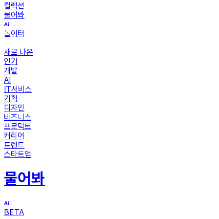
컬렉션
물어봐
놀이터
새로 나온
인기
개발
AI
IT서비스
기획
디자인
비즈니스
프로덕트
커리어
트렌드
스타트업
물어봐
BETA