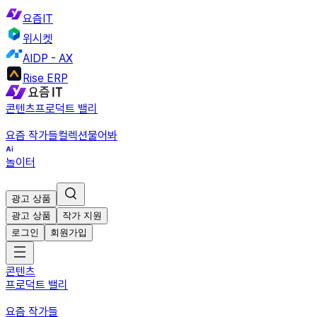
요즘IT
위시켓
AIDP - AX
Rise ERP
콘텐츠
프로덕트 밸리
요즘 작가들
컬렉션
물어봐
놀이터
광고 상품
광고 상품
작가 지원
로그인
회원가입
콘텐츠
프로덕트 밸리
요즘 작가들