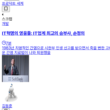
프로덕트 세계
스크랩
개발
IT혁명의 영웅들: IT업계 최고의 승부사, 손정의
7
분
1983년 치명적인 간염으로 시한부 인생 선고를 받으면서 죽을 뻔한 
운 간염 치료법이 나와 퇴원했을
김동훈