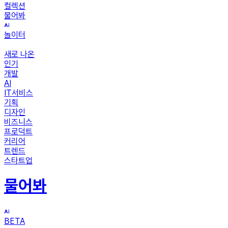
컬렉션
물어봐
놀이터
새로 나온
인기
개발
AI
IT서비스
기획
디자인
비즈니스
프로덕트
커리어
트렌드
스타트업
물어봐
BETA