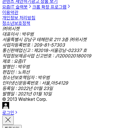
콘텐츠 제안하기
광고 상품 보기
요즘IT 슬랙봇
크롬 확장 프로그램
이용약관
개인정보 처리방침
청소년보호정책
㈜위시켓
대표이사 : 박우범
서울특별시 강남구 테헤란로 211 3층 ㈜위시켓
사업자등록번호 : 209-81-57303
통신판매업신고 : 제2018-서울강남-02337 호
직업정보제공사업 신고번호 : J1200020180019
제호 : 요즘IT
발행인 : 박우범
편집인 : 노희선
청소년보호책임자 : 박우범
인터넷신문등록번호 : 서울,아54129
등록일 : 2022년 01월 23일
발행일 : 2021년 01월 10일
© 2013 Wishket Corp.
로그인