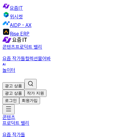
요즘IT
위시켓
AIDP - AX
Rise ERP
콘텐츠
프로덕트 밸리
요즘 작가들
컬렉션
물어봐
놀이터
광고 상품
광고 상품
작가 지원
로그인
회원가입
콘텐츠
프로덕트 밸리
요즘 작가들