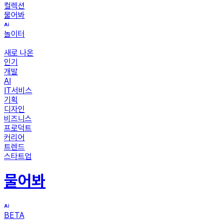
컬렉션
물어봐
놀이터
새로 나온
인기
개발
AI
IT서비스
기획
디자인
비즈니스
프로덕트
커리어
트렌드
스타트업
물어봐
BETA