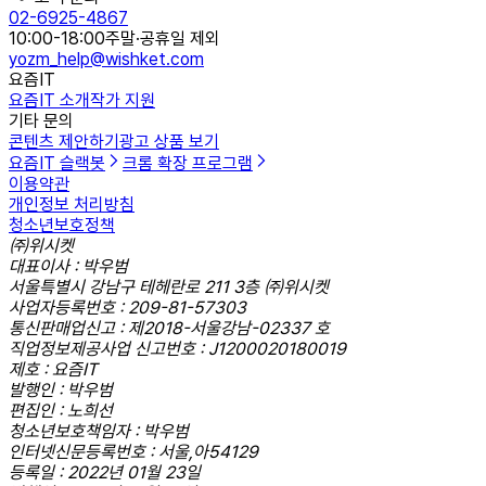
02-6925-4867
10:00-18:00
주말·공휴일 제외
yozm_help@wishket.com
요즘IT
요즘IT 소개
작가 지원
기타 문의
콘텐츠 제안하기
광고 상품 보기
요즘IT 슬랙봇
크롬 확장 프로그램
이용약관
개인정보 처리방침
청소년보호정책
㈜위시켓
대표이사 : 박우범
서울특별시 강남구 테헤란로 211 3층 ㈜위시켓
사업자등록번호 : 209-81-57303
통신판매업신고 : 제2018-서울강남-02337 호
직업정보제공사업 신고번호 : J1200020180019
제호 : 요즘IT
발행인 : 박우범
편집인 : 노희선
청소년보호책임자 : 박우범
인터넷신문등록번호 : 서울,아54129
등록일 : 2022년 01월 23일