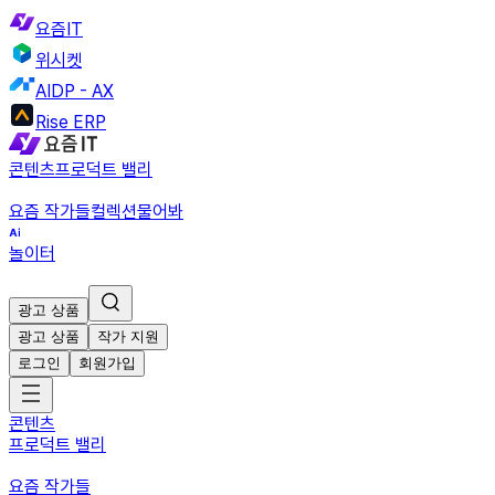
요즘IT
위시켓
AIDP - AX
Rise ERP
콘텐츠
프로덕트 밸리
요즘 작가들
컬렉션
물어봐
놀이터
광고 상품
광고 상품
작가 지원
로그인
회원가입
콘텐츠
프로덕트 밸리
요즘 작가들