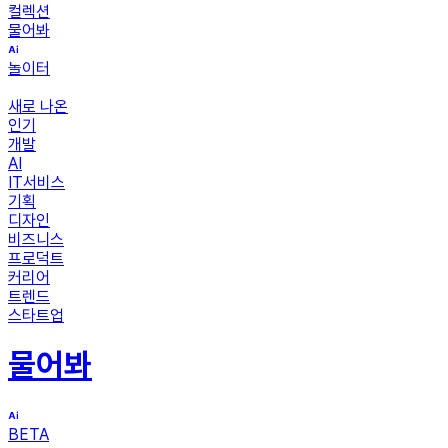
컬렉션
물어봐
놀이터
새로 나온
인기
개발
AI
IT서비스
기획
디자인
비즈니스
프로덕트
커리어
트렌드
스타트업
물어봐
BETA