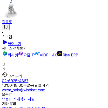
김동훈
스크랩
물어보기
서비스 전체보기
위시켓
요즘IT
AIDP - AX
Rise ERP
고객 문의
02-6925-4867
10:00-18:00
주말·공휴일 제외
yozm_help@wishket.com
요즘IT
요즘IT 소개
작가 지원
기타 문의