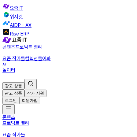
요즘IT
위시켓
AIDP - AX
Rise ERP
콘텐츠
프로덕트 밸리
요즘 작가들
컬렉션
물어봐
놀이터
광고 상품
광고 상품
작가 지원
로그인
회원가입
콘텐츠
프로덕트 밸리
요즘 작가들