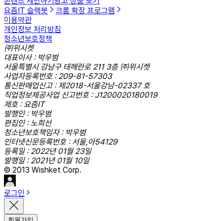
콘텐츠 제안하기
광고 상품 보기
요즘IT 슬랙봇
크롬 확장 프로그램
이용약관
개인정보 처리방침
청소년보호정책
㈜위시켓
대표이사 : 박우범
서울특별시 강남구 테헤란로 211 3층 ㈜위시켓
사업자등록번호 : 209-81-57303
통신판매업신고 : 제2018-서울강남-02337 호
직업정보제공사업 신고번호 : J1200020180019
제호 : 요즘IT
발행인 : 박우범
편집인 : 노희선
청소년보호책임자 : 박우범
인터넷신문등록번호 : 서울,아54129
등록일 : 2022년 01월 23일
발행일 : 2021년 01월 10일
© 2013 Wishket Corp.
로그인
회원가입