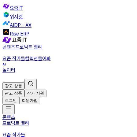
요즘IT
위시켓
AIDP - AX
Rise ERP
콘텐츠
프로덕트 밸리
요즘 작가들
컬렉션
물어봐
놀이터
광고 상품
광고 상품
작가 지원
로그인
회원가입
콘텐츠
프로덕트 밸리
요즘 작가들