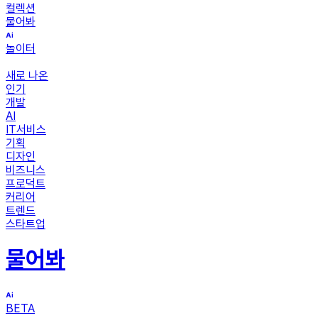
컬렉션
물어봐
놀이터
새로 나온
인기
개발
AI
IT서비스
기획
디자인
비즈니스
프로덕트
커리어
트렌드
스타트업
물어봐
BETA