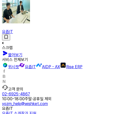
요즘IT
스크랩
물어보기
서비스 전체보기
위시켓
요즘IT
AIDP - AX
Rise ERP
고객 문의
02-6925-4867
10:00-18:00
주말·공휴일 제외
yozm_help@wishket.com
요즘IT
요즘IT 소개
작가 지원