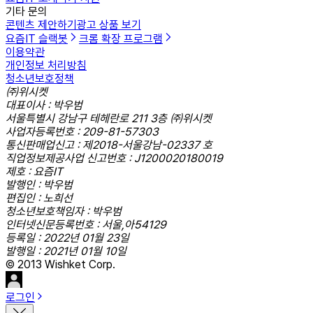
기타 문의
콘텐츠 제안하기
광고 상품 보기
요즘IT 슬랙봇
크롬 확장 프로그램
이용약관
개인정보 처리방침
청소년보호정책
㈜위시켓
대표이사 : 박우범
서울특별시 강남구 테헤란로 211 3층 ㈜위시켓
사업자등록번호 : 209-81-57303
통신판매업신고 : 제2018-서울강남-02337 호
직업정보제공사업 신고번호 : J1200020180019
제호 : 요즘IT
발행인 : 박우범
편집인 : 노희선
청소년보호책임자 : 박우범
인터넷신문등록번호 : 서울,아54129
등록일 : 2022년 01월 23일
발행일 : 2021년 01월 10일
© 2013 Wishket Corp.
로그인