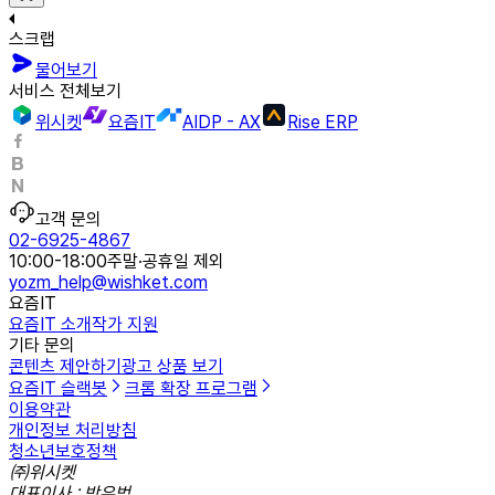
스크랩
물어보기
서비스 전체보기
위시켓
요즘IT
AIDP - AX
Rise ERP
고객 문의
02-6925-4867
10:00-18:00
주말·공휴일 제외
yozm_help@wishket.com
요즘IT
요즘IT 소개
작가 지원
기타 문의
콘텐츠 제안하기
광고 상품 보기
요즘IT 슬랙봇
크롬 확장 프로그램
이용약관
개인정보 처리방침
청소년보호정책
㈜위시켓
대표이사 : 박우범