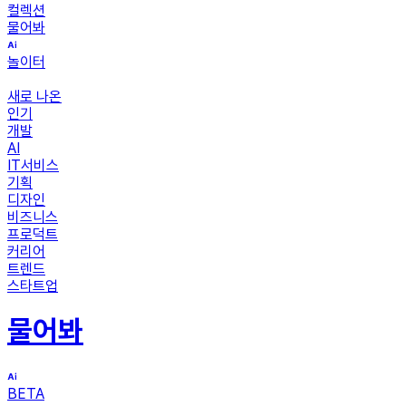
컬렉션
물어봐
놀이터
새로 나온
인기
개발
AI
IT서비스
기획
디자인
비즈니스
프로덕트
커리어
트렌드
스타트업
물어봐
BETA