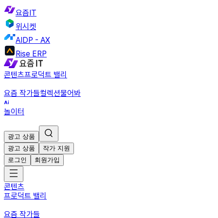
요즘IT
위시켓
AIDP - AX
Rise ERP
콘텐츠
프로덕트 밸리
요즘 작가들
컬렉션
물어봐
놀이터
광고 상품
광고 상품
작가 지원
로그인
회원가입
콘텐츠
프로덕트 밸리
요즘 작가들