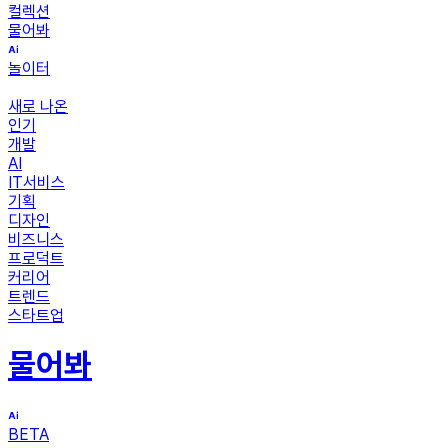
컬렉션
물어봐
놀이터
새로 나온
인기
개발
AI
IT서비스
기획
디자인
비즈니스
프로덕트
커리어
트렌드
스타트업
물어봐
BETA