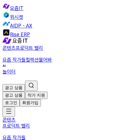
요즘IT
위시켓
AIDP - AX
Rise ERP
콘텐츠
프로덕트 밸리
요즘 작가들
컬렉션
물어봐
놀이터
광고 상품
광고 상품
작가 지원
로그인
회원가입
콘텐츠
프로덕트 밸리
요즘 작가들