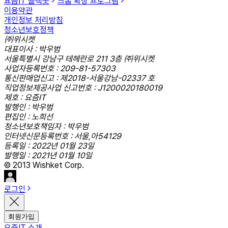
요즘IT 슬랙봇
크롬 확장 프로그램
이용약관
개인정보 처리방침
청소년보호정책
㈜위시켓
대표이사 : 박우범
서울특별시 강남구 테헤란로 211 3층 ㈜위시켓
사업자등록번호 : 209-81-57303
통신판매업신고 : 제2018-서울강남-02337 호
직업정보제공사업 신고번호 : J1200020180019
제호 : 요즘IT
발행인 : 박우범
편집인 : 노희선
청소년보호책임자 : 박우범
인터넷신문등록번호 : 서울,아54129
등록일 : 2022년 01월 23일
발행일 : 2021년 01월 10일
© 2013 Wishket Corp.
로그인
회원가입
요즘IT 소개