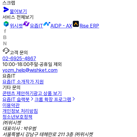
스크랩
물어보기
서비스 전체보기
위시켓
요즘IT
AIDP - AX
Rise ERP
고객 문의
02-6925-4867
10:00-18:00
주말·공휴일 제외
yozm_help@wishket.com
요즘IT
요즘IT 소개
작가 지원
기타 문의
콘텐츠 제안하기
광고 상품 보기
요즘IT 슬랙봇
크롬 확장 프로그램
이용약관
개인정보 처리방침
청소년보호정책
㈜위시켓
대표이사 : 박우범
서울특별시 강남구 테헤란로 211 3층 ㈜위시켓