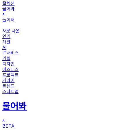
컬렉션
물어봐
놀이터
새로 나온
인기
개발
AI
IT서비스
기획
디자인
비즈니스
프로덕트
커리어
트렌드
스타트업
물어봐
BETA