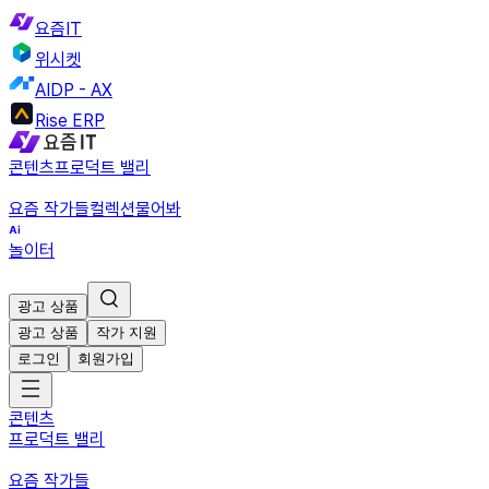
요즘IT
위시켓
AIDP - AX
Rise ERP
콘텐츠
프로덕트 밸리
요즘 작가들
컬렉션
물어봐
놀이터
광고 상품
광고 상품
작가 지원
로그인
회원가입
콘텐츠
프로덕트 밸리
요즘 작가들