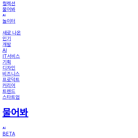
컬렉션
물어봐
놀이터
새로 나온
인기
개발
AI
IT서비스
기획
디자인
비즈니스
프로덕트
커리어
트렌드
스타트업
물어봐
BETA