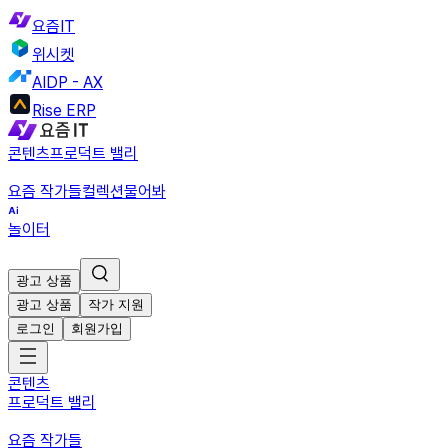
요즘IT
위시켓
AIDP - AX
Rise ERP
콘텐츠
프로덕트 밸리
요즘 작가들
컬렉션
물어봐
놀이터
광고 상품
광고 상품
작가 지원
로그인
회원가입
콘텐츠
프로덕트 밸리
요즘 작가들