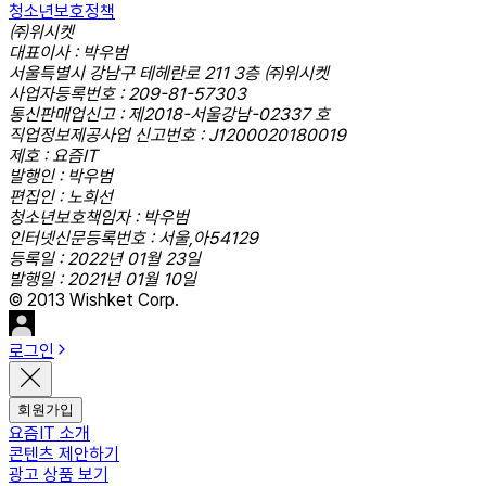
청소년보호정책
㈜위시켓
대표이사 : 박우범
서울특별시 강남구 테헤란로 211 3층 ㈜위시켓
사업자등록번호 : 209-81-57303
통신판매업신고 : 제2018-서울강남-02337 호
직업정보제공사업 신고번호 : J1200020180019
제호 : 요즘IT
발행인 : 박우범
편집인 : 노희선
청소년보호책임자 : 박우범
인터넷신문등록번호 : 서울,아54129
등록일 : 2022년 01월 23일
발행일 : 2021년 01월 10일
© 2013 Wishket Corp.
로그인
회원가입
요즘IT 소개
콘텐츠 제안하기
광고 상품 보기