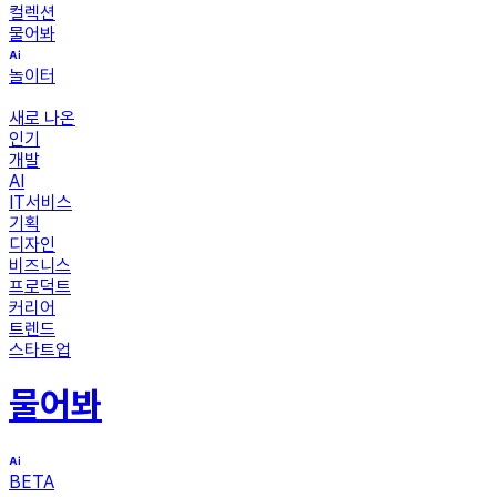
컬렉션
물어봐
놀이터
새로 나온
인기
개발
AI
IT서비스
기획
디자인
비즈니스
프로덕트
커리어
트렌드
스타트업
물어봐
BETA