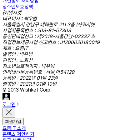
개인정보 처리방침
청소년보호정책
㈜위시켓
대표이사 : 박우범
서울특별시 강남구 테헤란로 211 3층 ㈜위시켓
사업자등록번호 : 209-81-57303
통신판매업신고 : 제2018-서울강남-02337 호
직업정보제공사업 신고번호 : J1200020180019
제호 : 요즘IT
발행인 : 박우범
편집인 : 노희선
청소년보호책임자 : 박우범
인터넷신문등록번호 : 서울,아54129
등록일 : 2022년 01월 23일
발행일 : 2021년 01월 10일
© 2013 Wishket Corp.
로그인
회원가입
요즘IT 소개
콘텐츠 제안하기