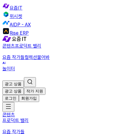
요즘IT
위시켓
AIDP - AX
Rise ERP
콘텐츠
프로덕트 밸리
요즘 작가들
컬렉션
물어봐
놀이터
광고 상품
광고 상품
작가 지원
로그인
회원가입
콘텐츠
프로덕트 밸리
요즘 작가들