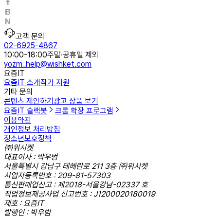
고객 문의
02-6925-4867
10:00-18:00
주말·공휴일 제외
yozm_help@wishket.com
요즘IT
요즘IT 소개
작가 지원
기타 문의
콘텐츠 제안하기
광고 상품 보기
요즘IT 슬랙봇
크롬 확장 프로그램
이용약관
개인정보 처리방침
청소년보호정책
㈜위시켓
대표이사 : 박우범
서울특별시 강남구 테헤란로 211 3층 ㈜위시켓
사업자등록번호 : 209-81-57303
통신판매업신고 : 제2018-서울강남-02337 호
직업정보제공사업 신고번호 : J1200020180019
제호 : 요즘IT
발행인 : 박우범