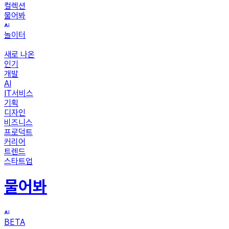
컬렉션
물어봐
놀이터
새로 나온
인기
개발
AI
IT서비스
기획
디자인
비즈니스
프로덕트
커리어
트렌드
스타트업
물어봐
BETA