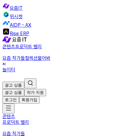
요즘IT
위시켓
AIDP - AX
Rise ERP
콘텐츠
프로덕트 밸리
요즘 작가들
컬렉션
물어봐
놀이터
광고 상품
광고 상품
작가 지원
로그인
회원가입
콘텐츠
프로덕트 밸리
요즘 작가들