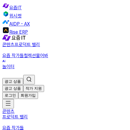
요즘IT
위시켓
AIDP - AX
Rise ERP
콘텐츠
프로덕트 밸리
요즘 작가들
컬렉션
물어봐
놀이터
광고 상품
광고 상품
작가 지원
로그인
회원가입
콘텐츠
프로덕트 밸리
요즘 작가들