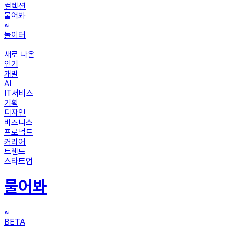
컬렉션
물어봐
놀이터
새로 나온
인기
개발
AI
IT서비스
기획
디자인
비즈니스
프로덕트
커리어
트렌드
스타트업
물어봐
BETA