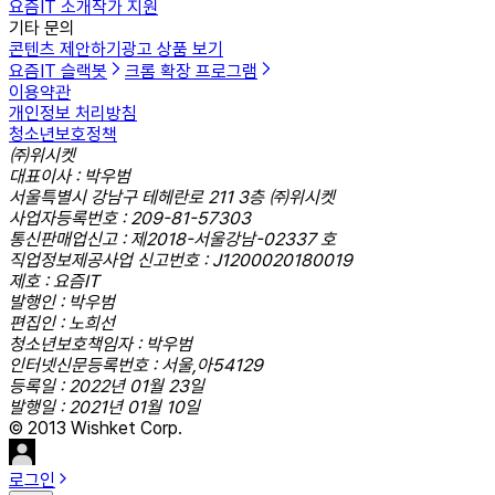
요즘IT 소개
작가 지원
기타 문의
콘텐츠 제안하기
광고 상품 보기
요즘IT 슬랙봇
크롬 확장 프로그램
이용약관
개인정보 처리방침
청소년보호정책
㈜위시켓
대표이사 : 박우범
서울특별시 강남구 테헤란로 211 3층 ㈜위시켓
사업자등록번호 : 209-81-57303
통신판매업신고 : 제2018-서울강남-02337 호
직업정보제공사업 신고번호 : J1200020180019
제호 : 요즘IT
발행인 : 박우범
편집인 : 노희선
청소년보호책임자 : 박우범
인터넷신문등록번호 : 서울,아54129
등록일 : 2022년 01월 23일
발행일 : 2021년 01월 10일
© 2013 Wishket Corp.
로그인