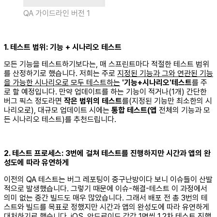
QA 가이드라인 버전 1
1. 테스트 범위: 기능 + 시나리오 테스트
모든 기능을 테스트하기보다는, 매 스프린트마다 적절한 테스트 범위
를 산정하기로 했습니다. 저희는 주로
지정된 기능과 그와 연관된 기능
을 가능한 시나리오로 모두 테스트하는
'기능+시나리오'테스트
를 주
로 할 예정입니다. 만약 업데이트를 하는 기능이 적거나(1개) 간단한
버그 픽스 정도라면
작은 범위의 테스트
를(지정된 기능만 최소한의 시
나리오로), 대규모 업데이트 시에는
통합 테스트(앱
전체의 기능과 모
든 시나리오 테스트)를 추천드립니다.
2. 테스트 프로세스: 3번에 걸쳐 테스트를 진행하지만 시간과 앱의 완
성도에 따라 유연하게
이전의 QA 테스트는 버그 레포팅이 중구난방이다 보니 이슈들이 산발
적으로 발생했습니다. 그렇기 때문에 이슈-해결-테스트 이 과정에서
의미 없는 중간 빌드도 매우 많았습니다. 그래서 배포 전 총 3번의 테
스트와 빌드를 목표로 정했지만 시간과 앱의 완성도에 따라 유연하게
대처하기로 했습니다.
iOS, 안드로이드 각각 1명씩 1,2차 테스트 진행