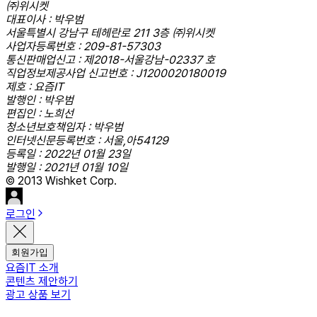
㈜위시켓
대표이사 : 박우범
서울특별시 강남구 테헤란로 211 3층 ㈜위시켓
사업자등록번호 : 209-81-57303
통신판매업신고 : 제2018-서울강남-02337 호
직업정보제공사업 신고번호 : J1200020180019
제호 : 요즘IT
발행인 : 박우범
편집인 : 노희선
청소년보호책임자 : 박우범
인터넷신문등록번호 : 서울,아54129
등록일 : 2022년 01월 23일
발행일 : 2021년 01월 10일
© 2013 Wishket Corp.
로그인
회원가입
요즘IT 소개
콘텐츠 제안하기
광고 상품 보기