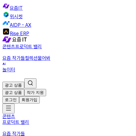
요즘IT
위시켓
AIDP - AX
Rise ERP
콘텐츠
프로덕트 밸리
요즘 작가들
컬렉션
물어봐
놀이터
광고 상품
광고 상품
작가 지원
로그인
회원가입
콘텐츠
프로덕트 밸리
요즘 작가들