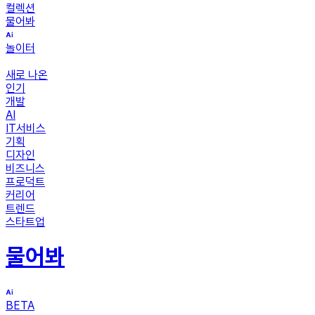
컬렉션
물어봐
놀이터
새로 나온
인기
개발
AI
IT서비스
기획
디자인
비즈니스
프로덕트
커리어
트렌드
스타트업
물어봐
BETA