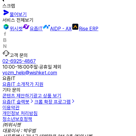
스크랩
물어보기
서비스 전체보기
위시켓
요즘IT
AIDP - AX
Rise ERP
고객 문의
02-6925-4867
10:00-18:00
주말·공휴일 제외
yozm_help@wishket.com
요즘IT
요즘IT 소개
작가 지원
기타 문의
콘텐츠 제안하기
광고 상품 보기
요즘IT 슬랙봇
크롬 확장 프로그램
이용약관
개인정보 처리방침
청소년보호정책
㈜위시켓
대표이사 : 박우범