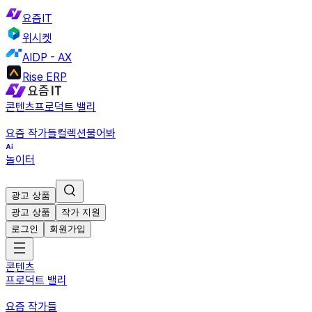
요즘IT
위시켓
AIDP - AX
Rise ERP
콘텐츠
프로덕트 밸리
요즘 작가들
컬렉션
물어봐
놀이터
광고 상품
광고 상품
작가 지원
로그인
회원가입
콘텐츠
프로덕트 밸리
요즘 작가들