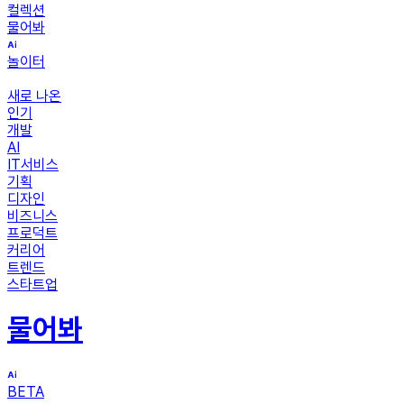
컬렉션
물어봐
놀이터
새로 나온
인기
개발
AI
IT서비스
기획
디자인
비즈니스
프로덕트
커리어
트렌드
스타트업
물어봐
BETA