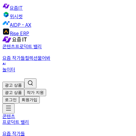
요즘IT
위시켓
AIDP - AX
Rise ERP
콘텐츠
프로덕트 밸리
요즘 작가들
컬렉션
물어봐
놀이터
광고 상품
광고 상품
작가 지원
로그인
회원가입
콘텐츠
프로덕트 밸리
요즘 작가들