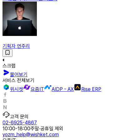
기획자 연주리
스크랩
물어보기
서비스 전체보기
위시켓
요즘IT
AIDP - AX
Rise ERP
고객 문의
02-6925-4867
10:00-18:00
주말·공휴일 제외
yozm_help@wishket.com