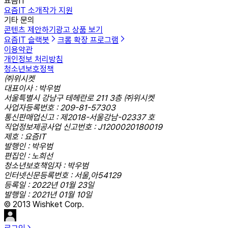
요즘IT
요즘IT 소개
작가 지원
기타 문의
콘텐츠 제안하기
광고 상품 보기
요즘IT 슬랙봇
크롬 확장 프로그램
이용약관
개인정보 처리방침
청소년보호정책
㈜위시켓
대표이사 : 박우범
서울특별시 강남구 테헤란로 211 3층 ㈜위시켓
사업자등록번호 : 209-81-57303
통신판매업신고 : 제2018-서울강남-02337 호
직업정보제공사업 신고번호 : J1200020180019
제호 : 요즘IT
발행인 : 박우범
편집인 : 노희선
청소년보호책임자 : 박우범
인터넷신문등록번호 : 서울,아54129
등록일 : 2022년 01월 23일
발행일 : 2021년 01월 10일
© 2013 Wishket Corp.