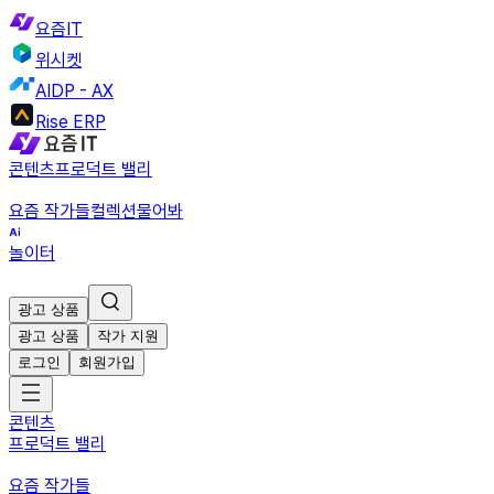
요즘IT
위시켓
AIDP - AX
Rise ERP
콘텐츠
프로덕트 밸리
요즘 작가들
컬렉션
물어봐
놀이터
광고 상품
광고 상품
작가 지원
로그인
회원가입
콘텐츠
프로덕트 밸리
요즘 작가들