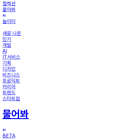
컬렉션
물어봐
놀이터
새로 나온
인기
개발
AI
IT서비스
기획
디자인
비즈니스
프로덕트
커리어
트렌드
스타트업
물어봐
BETA