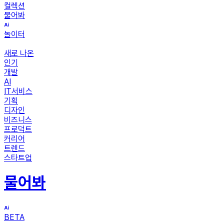
컬렉션
물어봐
놀이터
새로 나온
인기
개발
AI
IT서비스
기획
디자인
비즈니스
프로덕트
커리어
트렌드
스타트업
물어봐
BETA