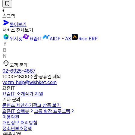
스크랩
물어보기
서비스 전체보기
위시켓
요즘IT
AIDP - AX
Rise ERP
고객 문의
02-6925-4867
10:00-18:00
주말·공휴일 제외
yozm_help@wishket.com
요즘IT
요즘IT 소개
작가 지원
기타 문의
콘텐츠 제안하기
광고 상품 보기
요즘IT 슬랙봇
크롬 확장 프로그램
이용약관
개인정보 처리방침
청소년보호정책
㈜위시켓