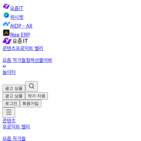
요즘IT
위시켓
AIDP - AX
Rise ERP
콘텐츠
프로덕트 밸리
요즘 작가들
컬렉션
물어봐
놀이터
광고 상품
광고 상품
작가 지원
로그인
회원가입
콘텐츠
프로덕트 밸리
요즘 작가들