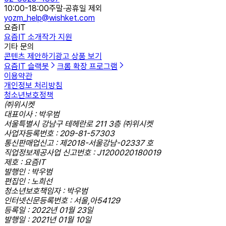
10:00-18:00
주말·공휴일 제외
yozm_help@wishket.com
요즘IT
요즘IT 소개
작가 지원
기타 문의
콘텐츠 제안하기
광고 상품 보기
요즘IT 슬랙봇
크롬 확장 프로그램
이용약관
개인정보 처리방침
청소년보호정책
㈜위시켓
대표이사 : 박우범
서울특별시 강남구 테헤란로 211 3층 ㈜위시켓
사업자등록번호 : 209-81-57303
통신판매업신고 : 제2018-서울강남-02337 호
직업정보제공사업 신고번호 : J1200020180019
제호 : 요즘IT
발행인 : 박우범
편집인 : 노희선
청소년보호책임자 : 박우범
인터넷신문등록번호 : 서울,아54129
등록일 : 2022년 01월 23일
발행일 : 2021년 01월 10일