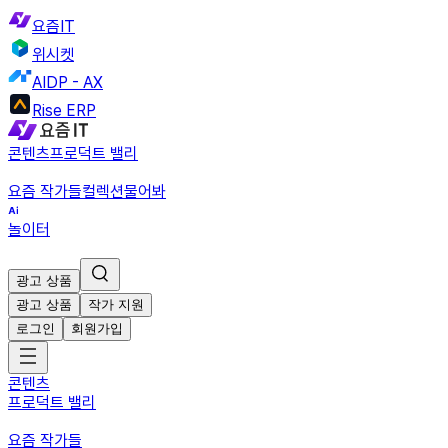
요즘IT
위시켓
AIDP - AX
Rise ERP
콘텐츠
프로덕트 밸리
요즘 작가들
컬렉션
물어봐
놀이터
광고 상품
광고 상품
작가 지원
로그인
회원가입
콘텐츠
프로덕트 밸리
요즘 작가들