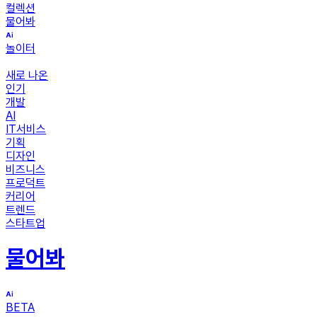
컬렉션
물어봐
놀이터
새로 나온
인기
개발
AI
IT서비스
기획
디자인
비즈니스
프로덕트
커리어
트렌드
스타트업
물어봐
BETA