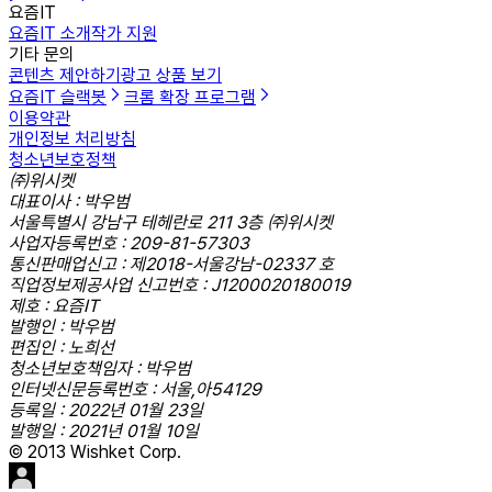
요즘IT
요즘IT 소개
작가 지원
기타 문의
콘텐츠 제안하기
광고 상품 보기
요즘IT 슬랙봇
크롬 확장 프로그램
이용약관
개인정보 처리방침
청소년보호정책
㈜위시켓
대표이사 : 박우범
서울특별시 강남구 테헤란로 211 3층 ㈜위시켓
사업자등록번호 : 209-81-57303
통신판매업신고 : 제2018-서울강남-02337 호
직업정보제공사업 신고번호 : J1200020180019
제호 : 요즘IT
발행인 : 박우범
편집인 : 노희선
청소년보호책임자 : 박우범
인터넷신문등록번호 : 서울,아54129
등록일 : 2022년 01월 23일
발행일 : 2021년 01월 10일
© 2013 Wishket Corp.