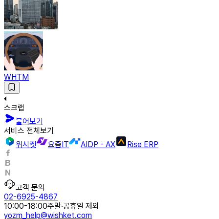
WHTM
스크랩
물어보기
서비스 전체보기
위시켓
요즘IT
AIDP - AX
Rise ERP
고객 문의
02-6925-4867
10:00-18:00
주말·공휴일 제외
yozm_help@wishket.com