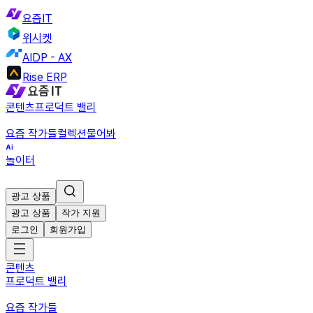
요즘IT
위시켓
AIDP - AX
Rise ERP
콘텐츠
프로덕트 밸리
요즘 작가들
컬렉션
물어봐
놀이터
광고 상품
광고 상품
작가 지원
로그인
회원가입
콘텐츠
프로덕트 밸리
요즘 작가들