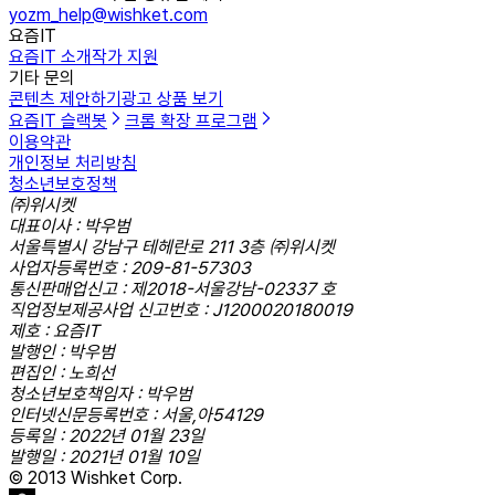
yozm_help@wishket.com
요즘IT
요즘IT 소개
작가 지원
기타 문의
콘텐츠 제안하기
광고 상품 보기
요즘IT 슬랙봇
크롬 확장 프로그램
이용약관
개인정보 처리방침
청소년보호정책
㈜위시켓
대표이사 : 박우범
서울특별시 강남구 테헤란로 211 3층 ㈜위시켓
사업자등록번호 : 209-81-57303
통신판매업신고 : 제2018-서울강남-02337 호
직업정보제공사업 신고번호 : J1200020180019
제호 : 요즘IT
발행인 : 박우범
편집인 : 노희선
청소년보호책임자 : 박우범
인터넷신문등록번호 : 서울,아54129
등록일 : 2022년 01월 23일
발행일 : 2021년 01월 10일
© 2013 Wishket Corp.