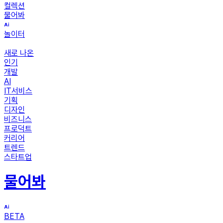
컬렉션
물어봐
놀이터
새로 나온
인기
개발
AI
IT서비스
기획
디자인
비즈니스
프로덕트
커리어
트렌드
스타트업
물어봐
BETA