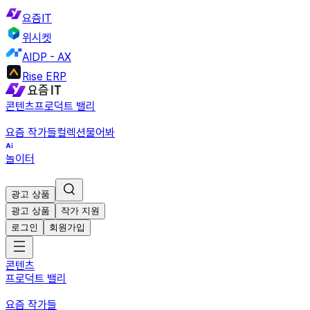
요즘IT
위시켓
AIDP - AX
Rise ERP
콘텐츠
프로덕트 밸리
요즘 작가들
컬렉션
물어봐
놀이터
광고 상품
광고 상품
작가 지원
로그인
회원가입
콘텐츠
프로덕트 밸리
요즘 작가들