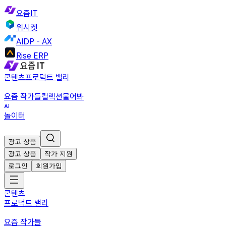
요즘IT
위시켓
AIDP - AX
Rise ERP
콘텐츠
프로덕트 밸리
요즘 작가들
컬렉션
물어봐
놀이터
광고 상품
광고 상품
작가 지원
로그인
회원가입
콘텐츠
프로덕트 밸리
요즘 작가들