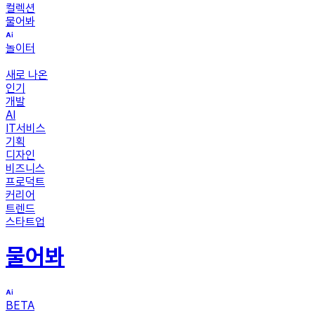
컬렉션
물어봐
놀이터
새로 나온
인기
개발
AI
IT서비스
기획
디자인
비즈니스
프로덕트
커리어
트렌드
스타트업
물어봐
BETA