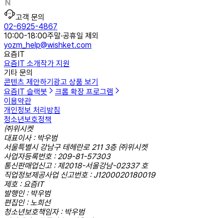
고객 문의
02-6925-4867
10:00-18:00
주말·공휴일 제외
yozm_help@wishket.com
요즘IT
요즘IT 소개
작가 지원
기타 문의
콘텐츠 제안하기
광고 상품 보기
요즘IT 슬랙봇
크롬 확장 프로그램
이용약관
개인정보 처리방침
청소년보호정책
㈜위시켓
대표이사 : 박우범
서울특별시 강남구 테헤란로 211 3층 ㈜위시켓
사업자등록번호 : 209-81-57303
통신판매업신고 : 제2018-서울강남-02337 호
직업정보제공사업 신고번호 : J1200020180019
제호 : 요즘IT
발행인 : 박우범
편집인 : 노희선
청소년보호책임자 : 박우범