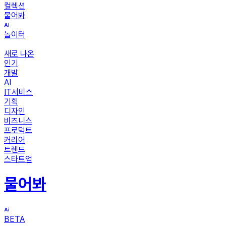
컬렉션
물어봐
놀이터
새로 나온
인기
개발
AI
IT서비스
기획
디자인
비즈니스
프로덕트
커리어
트렌드
스타트업
물어봐
BETA