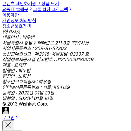
콘텐츠 제안하기
광고 상품 보기
요즘IT 슬랙봇
크롬 확장 프로그램
이용약관
개인정보 처리방침
청소년보호정책
㈜위시켓
대표이사 : 박우범
서울특별시 강남구 테헤란로 211 3층 ㈜위시켓
사업자등록번호 : 209-81-57303
통신판매업신고 : 제2018-서울강남-02337 호
직업정보제공사업 신고번호 : J1200020180019
제호 : 요즘IT
발행인 : 박우범
편집인 : 노희선
청소년보호책임자 : 박우범
인터넷신문등록번호 : 서울,아54129
등록일 : 2022년 01월 23일
발행일 : 2021년 01월 10일
© 2013 Wishket Corp.
로그인