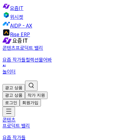
요즘IT
위시켓
AIDP - AX
Rise ERP
콘텐츠
프로덕트 밸리
요즘 작가들
컬렉션
물어봐
놀이터
광고 상품
광고 상품
작가 지원
로그인
회원가입
콘텐츠
프로덕트 밸리
요즘 작가들