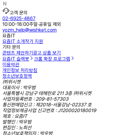
고객 문의
02-6925-4867
10:00-18:00
주말·공휴일 제외
yozm_help@wishket.com
요즘IT
요즘IT 소개
작가 지원
기타 문의
콘텐츠 제안하기
광고 상품 보기
요즘IT 슬랙봇
크롬 확장 프로그램
이용약관
개인정보 처리방침
청소년보호정책
㈜위시켓
대표이사 : 박우범
서울특별시 강남구 테헤란로 211 3층 ㈜위시켓
사업자등록번호 : 209-81-57303
통신판매업신고 : 제2018-서울강남-02337 호
직업정보제공사업 신고번호 : J1200020180019
제호 : 요즘IT
발행인 : 박우범
편집인 : 노희선
청소년보호책임자 : 박우범