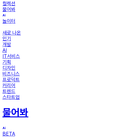
컬렉션
물어봐
놀이터
새로 나온
인기
개발
AI
IT서비스
기획
디자인
비즈니스
프로덕트
커리어
트렌드
스타트업
물어봐
BETA