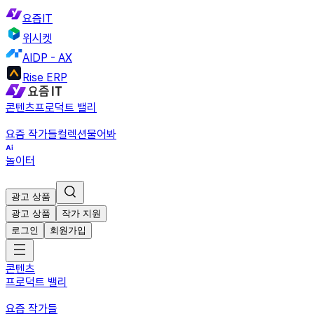
요즘IT
위시켓
AIDP - AX
Rise ERP
콘텐츠
프로덕트 밸리
요즘 작가들
컬렉션
물어봐
놀이터
광고 상품
광고 상품
작가 지원
로그인
회원가입
콘텐츠
프로덕트 밸리
요즘 작가들